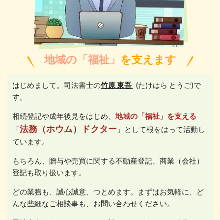
地域の「福祉」
を支えます
はじめまして。司法書士の
竹原 東吾
(たけはら とうご)で
す。
相続登記や成年後見をはじめ、
地域の「福祉」を支える
法務（ホウム）ドクター
「
」として根をはって活動し
ています。
もちろん、贈与や売買に関する不動産登記、商業（会社）
登記も取り扱います。
どの業務も、誠心誠意、つとめます。まずは
お気軽に、ど
んな些細なご相談事も、お問い合わせください。