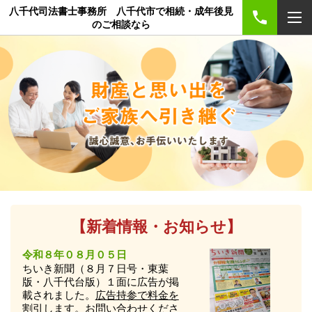
八千代司法書士事務所 八千代市で相続・成年後見
のご相談なら
【新着情報・お知らせ】
令和８年０８月０５日
ちいき新聞（８月７日号・東葉
版・八千代台版）
１面に広告が掲
載されました。
広告持参で料金を
割引します
。お問い合わせくださ